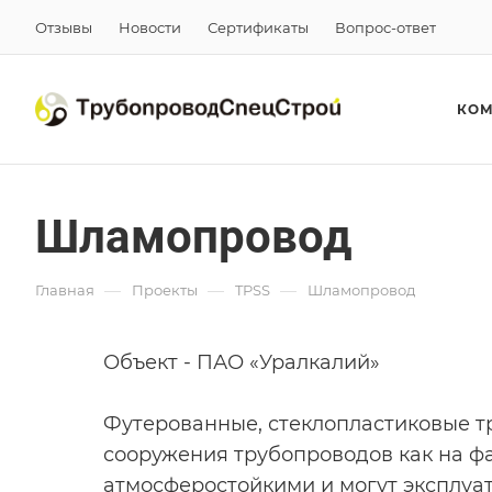
Отзывы
Новости
Сертификаты
Вопрос-ответ
КО
Шламопровод
—
—
—
Главная
Проекты
TPSS
Шламопровод
Объект - ПАО «Уралкалий»
Футерованные, стеклопластиковые т
сооружения трубопроводов как на фа
атмосферостойкими и могут эксплуа