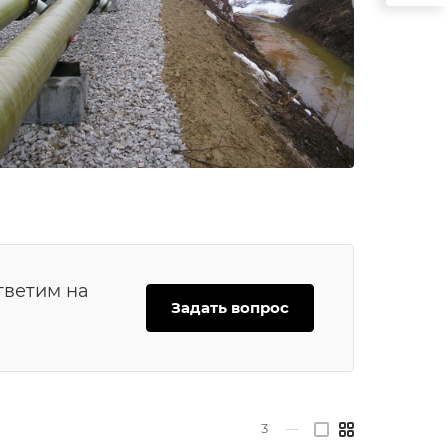
тветим на
Задать вопрос
3
—