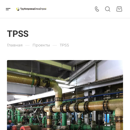
TPSS
—
—
Главная
Проекты
TPSS