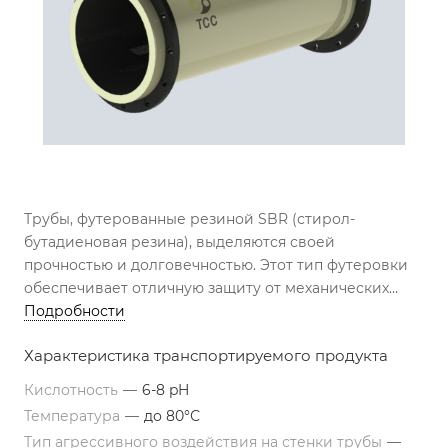
Трубы, футерованные резиной SBR (стирол-
бутадиеновая резина), выделяются своей
прочностью и долговечностью. Этот тип футеровки
обеспечивает отличную защиту от механических
повреждений, что делает трубы подходящими для
Подробности
использования в условиях высоких нагрузок.
Характеристика транспортируемого продукта
Кислотность
—
6-8 pH
Температура
—
до 80°С
Тип агрессивного воздействия на стенки трубы
—