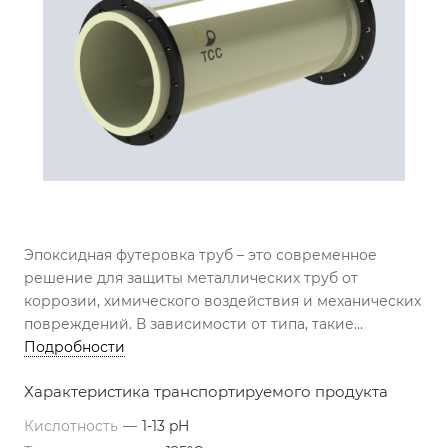
Эпоксидная футеровка труб – это современное
решение для защиты металлических труб от
коррозии, химического воздействия и механических
повреждений. В зависимости от типа, такие
футеровки могут включать стандартную эпоксидную
Подробности
смолу, новолачную или новолачную резольного типа.
Характеристика транспортируемого продукта
Кислотность
—
1-13 pH