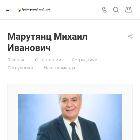
Марутянц Михаил
Иванович
—
—
—
Главная
О компании
Сотрудники
—
Сотрудники
Наша команда