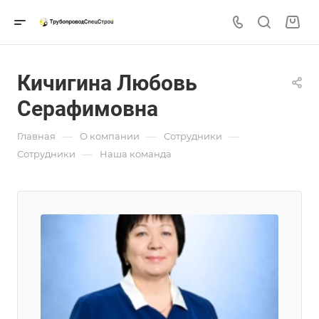
Кичигина Любовь
Серафимовна
—
—
—
Главная
О компании
Сотрудники
—
Сотрудники
Наша команда