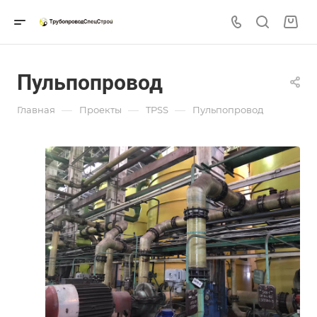
Пульпопровод
—
—
—
Главная
Проекты
TPSS
Пульпопровод