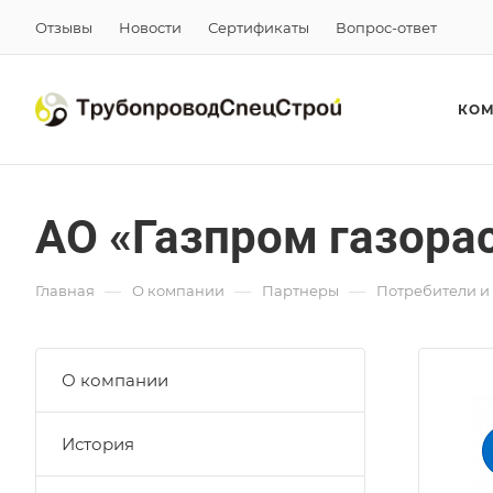
Отзывы
Новости
Сертификаты
Вопрос-ответ
КО
АО «Газпром газора
—
—
—
Главная
О компании
Партнеры
Потребители и
О компании
История