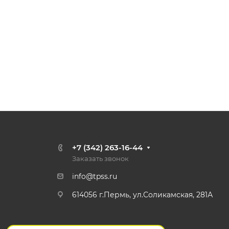
+7 (342) 263-16-44
Заказать звонок
info@tpss.ru
614056 г.Пермь, ул.Соликамская, 281А