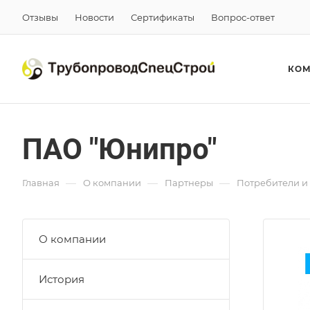
Отзывы
Новости
Сертификаты
Вопрос-ответ
КО
ПАО "Юнипро"
—
—
—
Главная
О компании
Партнеры
Потребители и
О компании
История