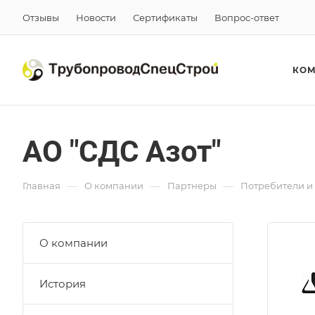
Отзывы
Новости
Сертификаты
Вопрос-ответ
КО
АО "СДС Азот"
—
—
—
Главная
О компании
Партнеры
Потребители и
О компании
История